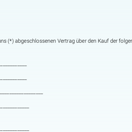
/uns (*) abgeschlossenen Vertrag über den Kauf der folge
____________
____________
 __________________
_____________
_____________