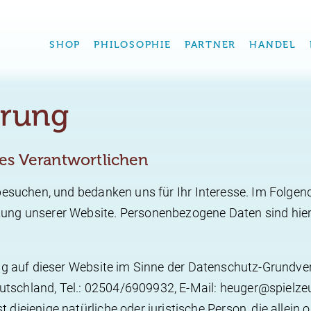
SHOP
PHILOSOPHIE
PARTNER
HANDEL
ärung
des Verantwortlichen
besuchen, und bedanken uns für Ihr Interesse. Im Folge
ng unserer Website. Personenbezogene Daten sind hierbe
ng auf dieser Website im Sinne der Datenschutz-Grundve
Deutschland, Tel.: 02504/6909932, E-Mail: heuger@spielze
diejenige natürliche oder juristische Person, die allei