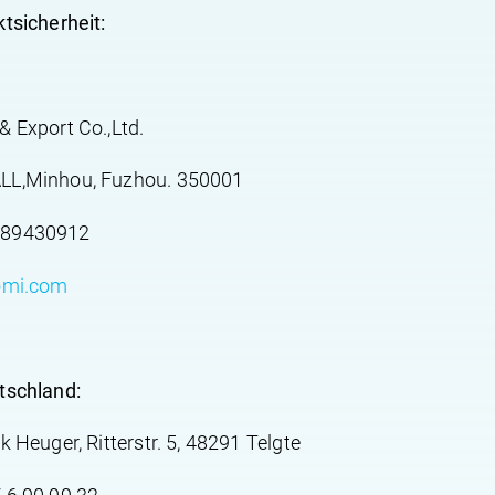
tsicherheit:
 Export Co.,Ltd.
LL,Minhou, Fuzhou. 350001
689430912
omi.com
tschland:
 Heuger, Ritterstr. 5, 48291 Telgte