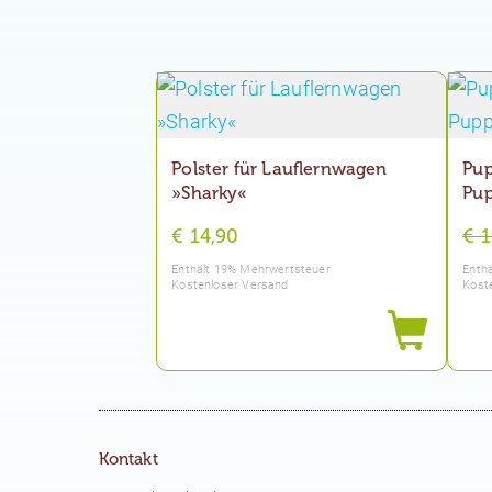
Polster für Lauflernwagen
Pup
»Sharky«
Pu
€
14,90
€
1
Enthält 19% Mehrwertsteuer
Enth
Kostenloser Versand
Kost
Kontakt