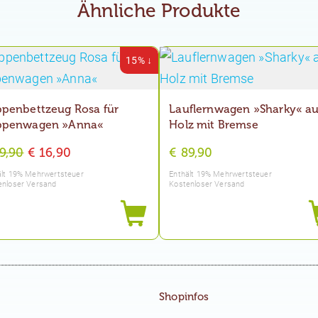
Ähnliche Produkte
15% ↓
penbettzeug Rosa für
Lauflernwagen »Sharky« a
ppenwagen »Anna«
Holz mit Bremse
Ursprünglicher
Aktueller
9,90
€
16,90
€
89,90
Preis
Preis
ält 19% Mehrwertsteuer
Enthält 19% Mehrwertsteuer
enloser Versand
Kostenloser Versand
war:
ist:
€ 19,90
€ 16,90.
Shopinfos