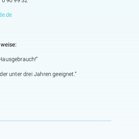
 6 90 99 32
de.de
nweise:
 Hausgebrauch!“
der unter drei Jahren geeignet.“