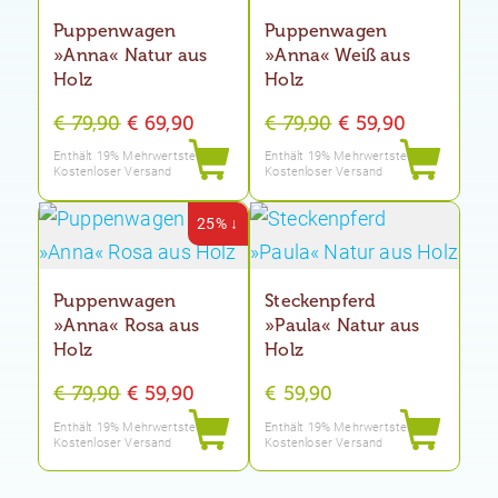
Puppenwagen
Puppenwagen
»Anna« Natur aus
»Anna« Weiß aus
Holz
Holz
Ursprünglicher
Aktueller
Ursprünglicher
Aktueller
€
79,90
€
69,90
€
79,90
€
59,90
Preis
Preis
Preis
Preis
Enthält 19% Mehrwertsteuer
Enthält 19% Mehrwertsteuer
Kostenloser Versand
Kostenloser Versand
war:
ist:
war:
ist:
€ 79,90
€ 69,90.
€ 79,90
€ 59,90.
25% ↓
Puppenwagen
Steckenpferd
»Anna« Rosa aus
»Paula« Natur aus
Holz
Holz
Ursprünglicher
Aktueller
€
79,90
€
59,90
€
59,90
Preis
Preis
Enthält 19% Mehrwertsteuer
Enthält 19% Mehrwertsteuer
Kostenloser Versand
Kostenloser Versand
war:
ist:
€ 79,90
€ 59,90.