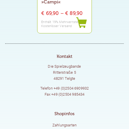
»Campi«
Preisspanne:
€
69,90
–
€
89,90
€ 69,90
Enthält 19% Mehrwertsteuer
Kostenloser Versand
bis
€ 89,90
Kontakt
Die Spielzeugbande
Ritterstraße 5
48291 Telgte
Telefon +49 (0)2504 6909932
Fax +49 (0)2504 985434
Shopinfos
Zahlungsarten