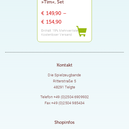
»Tim«, Set
€
149,90
–
Preisspanne:
€
154,90
€ 149,90
Enthält 19% Mehrwertsteuer
Kostenloser Versand
bis
€ 154,90
Kontakt
Die Spielzeugbande
Ritterstraße 5
48291 Telgte
Telefon +49 (0)2504 6909932
Fax +49 (0)2504 985434
Shopinfos